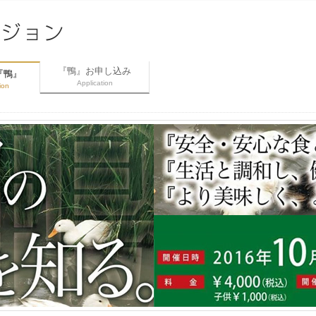
『鴨』お申し込み
『鴨』
Application
ion