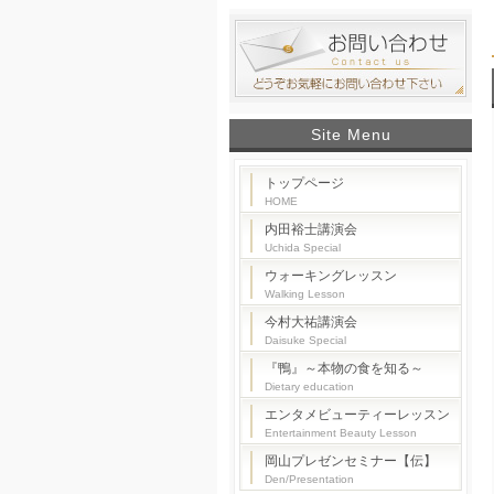
Site Menu
トップページ
HOME
内田裕士講演会
Uchida Special
ウォーキングレッスン
Walking Lesson
今村大祐講演会
Daisuke Special
『鴨』～本物の食を知る～
Dietary education
エンタメビューティーレッスン
Entertainment Beauty Lesson
岡山プレゼンセミナー【伝】
Den/Presentation