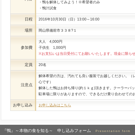
・鴨を解体してみよう！※希望者のみ
・鴨汁試食
日程
2016年10月30日（日）13:00～16:00
場所
岡山県備前市３３８?１
大人 4,000円
参加費
子供生 1,000円
※お支払いは当日受付にてお願いいたします。現金に限ら
定員
20名
解体希望の方は、汚れても良い服装でお越しください。（
心です）
注意点
解体した鴨はお持ち帰り(約１ｋｇ)頂きます。クーラーバ
駐車場に限りがありますので、できるだけ乗り合わせての
お申し込み
お申し込みはこちら
『鴨』～本物の食を知る～ 申し込みフォーム
Presentation form