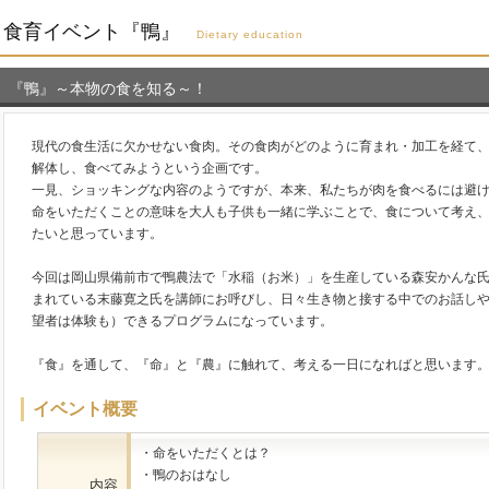
食育イベント『鴨』
Dietary education
『鴨』～本物の食を知る～！
現代の食生活に欠かせない食肉。その食肉がどのように育まれ・加工を経て
解体し、食べてみようという企画です。
一見、ショッキングな内容のようですが、本来、私たちが肉を食べるには避
命をいただくことの意味を大人も子供も一緒に学ぶことで、食について考え
たいと思っています。
今回は岡山県備前市で鴨農法で「水稲（お米）」を生産している森安かんな
まれている末藤寛之氏を講師にお呼びし、日々生き物と接する中でのお話し
望者は体験も）できるプログラムになっています。
『食』を通して、『命』と『農』に触れて、考える一日になればと思います
イベント概要
・命をいただくとは？
・鴨のおはなし
内容