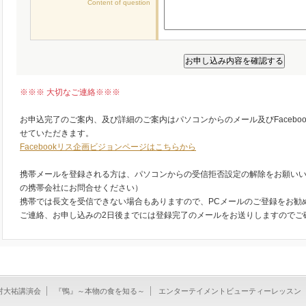
Content of question
※※※ 大切なご連絡※※※
お申込完了のご案内、及び詳細のご案内はパソコンからのメール及びFacebo
せていただきます。
Facebookリス企画ビジョンページはこちらから
携帯メールを登録される方は、パソコンからの受信拒否設定の解除をお願い
の携帯会社にお問合せください）
携帯では長文を受信できない場合もありますので、PCメールのご登録をお勧
ご連絡、お申し込みの2日後までには登録完了のメールをお送りしますのでご
村大祐講演会
『鴨』～本物の食を知る～
エンターテイメントビューティーレッスン