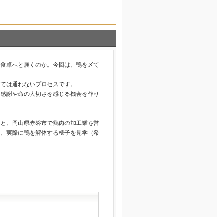
、食卓へと届くのか。今回は、鴨を〆て
けては通れないプロセスです。
、感謝や命の大切さを感じる機会を作り
氏と、岡山県赤磐市で鶏肉の加工業を営
や、実際に鴨を解体する様子を見学（希
。