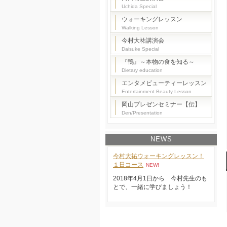
Uchida Special
ウォーキングレッスン
Walking Lesson
今村大祐講演会
Daisuke Special
『鴨』～本物の食を知る～
Dietary education
エンタメビューティーレッスン
Entertainment Beauty Lesson
岡山プレゼンセミナー【伝】
Den/Presentation
NEWS
今村大祐ウォーキングレッスン！
１日コース
NEW!
2018年4月1日から 今村先生のも
とで、一緒に学びましょう！