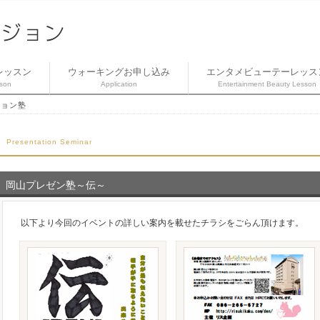
レッスン
ウォーキングお申し込み
エンタメビューテーレッス
son
Application
Entertainment Beauty Lesson
ション塾
Presentation Seminar
岡山プレゼン塾～伝～
以下より今回のイベントの詳しい案内を載せたチラシをごらん頂けます。